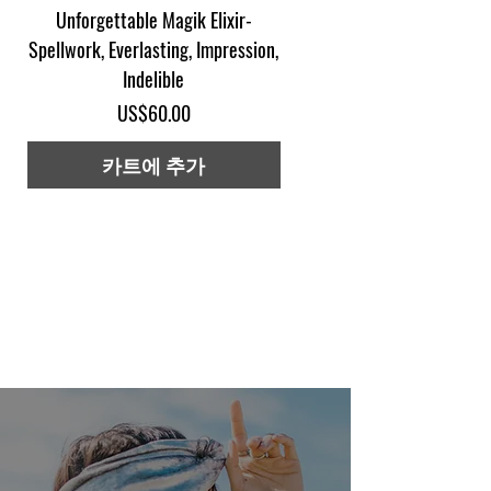
Unforgettable Magik Elixir-
Finder Magik©: Exclusive Pi
Spellwork, Everlasting, Impression,
Indelible
가격
US$60.00
카트에 추가