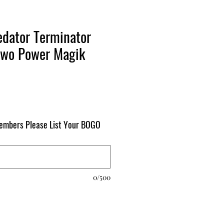
edator Terminator
wo Power Magik
mbers Please List Your BOGO
0/500