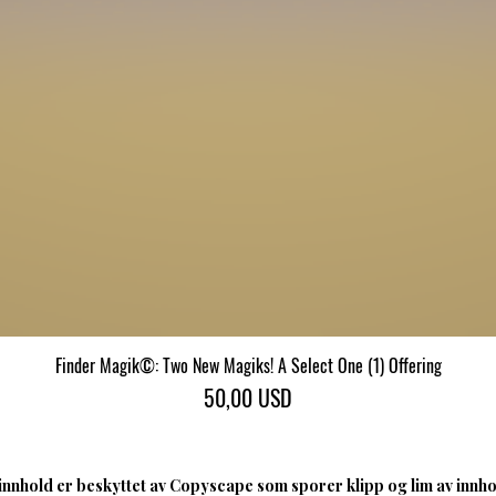
Finder Magik©: Two New Magiks! A Select One (1) Offering
Hurtigvisning
Pris
50,00 USD
nnhold er beskyttet av Copyscape som sporer klipp og lim av innhol