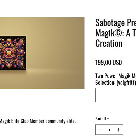
Sabotage Pr
Magik©: A T
Creation
Pris
199,00 USD
Two Power Magik Me
Selection: (valgfritt)
Antall
*
 Magik Elite Club Member community elite.