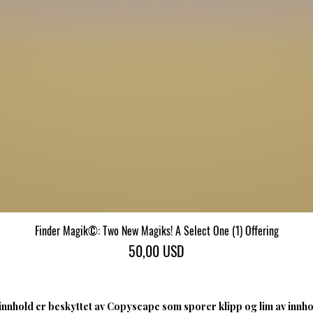
Finder Magik©: Two New Magiks! A Select One (1) Offering
Hurtigvisning
Pris
50,00 USD
nnhold er beskyttet av Copyscape som sporer klipp og lim av innhol