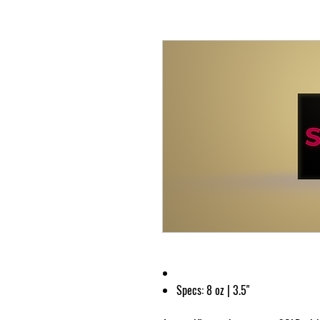
Specs:
8 oz | 3.5"